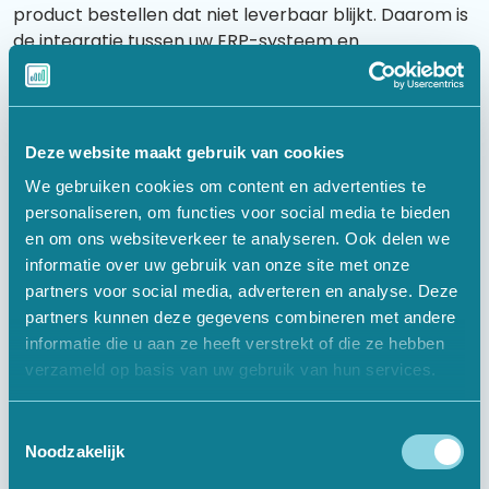
product bestellen dat niet leverbaar blijkt. Daarom is
de integratie tussen uw ERP-systeem en
voorraadbeheersoftware cruciaal voor operationeel
succes.
Een geavanceerde integratie houdt niet alleen bij wat
Deze website maakt gebruik van cookies
er op voorraad is, maar ook wat er onderweg is van
We gebruiken cookies om content en advertenties te
leveranciers, wat gereserveerd is voor bestaande
personaliseren, om functies voor social media te bieden
orders, en wat beschikbaar is voor nieuwe verkopen.
en om ons websiteverkeer te analyseren. Ook delen we
Dit onderscheid is essentieel voor accurate
informatie over uw gebruik van onze site met onze
websitepresentatie en betrouwbare leverbeloften.
partners voor social media, adverteren en analyse. Deze
Moderne systemen gaan nog een stap verder met
partners kunnen deze gegevens combineren met andere
predictive analytics. Op basis van historische
informatie die u aan ze heeft verstrekt of die ze hebben
verkoopdata, seizoenspatronen en lopende
verzameld op basis van uw gebruik van hun services.
promoties voorspellen ze wanneer producten
opraken. Automatische inkooporders worden
Toestemmingsselectie
gegenereerd voordat u daadwerkelijk door de
Noodzakelijk
voorraad heen bent.