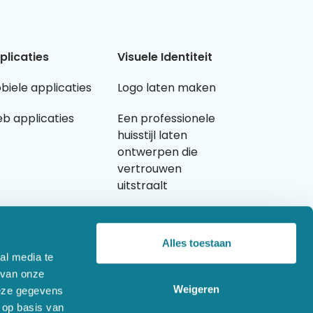
plicaties
Visuele Identiteit
biele applicaties
Logo laten maken
b applicaties
Een professionele
huisstijl laten
ontwerpen die
vertrouwen
uitstraalt
Grafisch ontwerp
laten maken
Alles toestaan
al media te
 van onze
Weigeren
deze gegevens
 op basis van