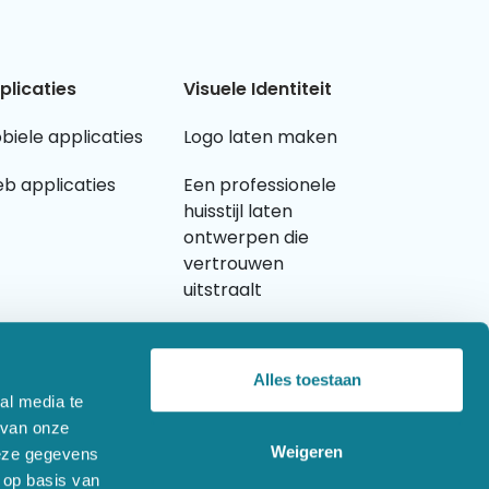
plicaties
Visuele Identiteit
biele applicaties
Logo laten maken
b applicaties
Een professionele
huisstijl laten
ontwerpen die
vertrouwen
uitstraalt
Grafisch ontwerp
laten maken
Alles toestaan
al media te
 van onze
Weigeren
deze gegevens
 op basis van