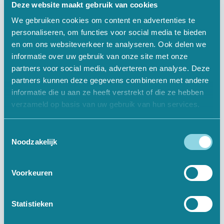
Deze website maakt gebruik van cookies
We gebruiken cookies om content en advertenties te
personaliseren, om functies voor social media te bieden
en om ons websiteverkeer te analyseren. Ook delen we
Informatief
informatie over uw gebruik van onze site met onze
partners voor social media, adverteren en analyse. Deze
Over Ons
partners kunnen deze gegevens combineren met andere
informatie die u aan ze heeft verstrekt of die ze hebben
Offerte Aanvragen
verzameld op basis van uw gebruik van hun services.
Vacatures
Toestemmingsselectie
Noodzakelijk
Contact
Voorkeuren
Digitale Oplossingen
Websites
Statistieken